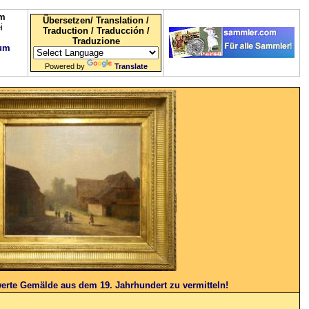
om
Übersetzen/ Translation /
i
Traduction / Traducción /
Traduzione
um
Powered by
Translate
swerte Gemälde aus dem 19. Jahrhundert zu vermitteln!