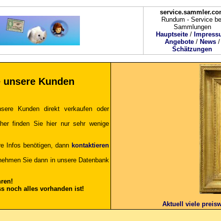
service.sammler.c
Rundum - Service be
Sammlungen
Hauptseite
/
Impress
Angebote
/
News
/
Schätzungen
e unsere Kunden
sere Kunden direkt verkaufen oder
aher finden Sie hier nur sehr wenige
re Infos benötigen, dann
kontaktieren
 nehmen Sie dann in unsere Datenbank
ren!
 noch alles vorhanden ist!
Aktuell viele prei