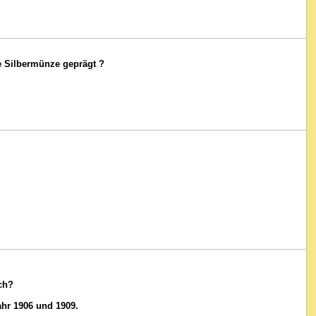
 Silbermünze geprägt ?
ch?
hr 1906 und 1909.