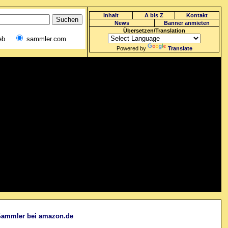
Inhalt
A bis Z
Kontakt
News
Banner anmieten
Übersetzen/Translation
eb
sammler.com
Powered by
Translate
 Sammler bei amazon.de