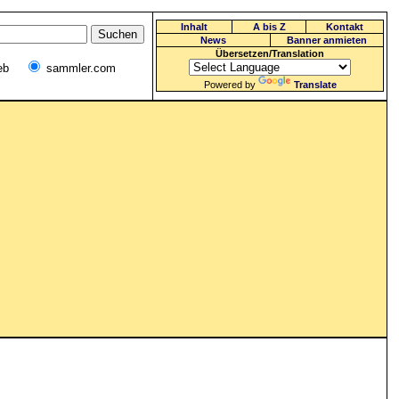
Inhalt
A bis Z
Kontakt
News
Banner anmieten
Übersetzen/Translation
eb
sammler.com
Powered by
Translate