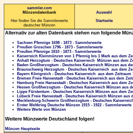
sammler.com
Münzendatenbank
Auswahl
H
ier finden Sie die Sammlerwerte
Startseite
deutscher Münzen
Alternativ zur alten Datenbank stehen nun folgende Münz
Sachsen Pfennige 1698 - 1873 - Sammlerwerte
Preußen Groschen 1796 - 1873 - Sammlerwerte
Preußen Pfennige 1810 - 1873 - Sammlerwerte
Kaiserreich Kleinmünzen von 1 Pfennig bis 1 Mark aus dem Ze
Anhalt Herzogtum - Deutsches Kaiserreich Münzen aus dem Ze
Baden Großherzogtum - Deutsches Kaiserreich Münzen aus dem
Braunschweig Herzogtum - Deutsches Kaiserreich aus dem Zei
Bayern Königreich - Deutsches Kaiserreich aus dem Zeitraum 
Bremen Freie Hansestadt - Deutsches Kaiserreich aus dem Zei
Hamburg Freie Hansestadt - Deutsches Kaiserreich aus dem Ze
Hessen Großherzogtum - Deutsches Kaiserreich Münzen aus de
Lippe Fürstentum - Deutsches Kaiserreich Münzen aus dem Zei
Lübeck Freie Hansestadt - Deutsches Kaiserreich Münzen aus 
Mecklenburg-Schwerin Großherzogtum - Deutsches Kaiserreic
Erster Weltkrieg Deutsche Münzen 1915 - 1922 - Sammlerwerte
Weitere Werte von Münzen
Weitere Münzwerte Deutschland folgen!
Münzen Hauptseite