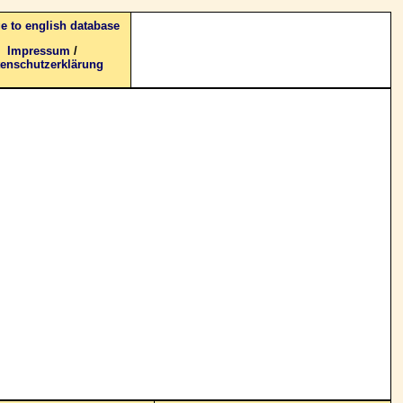
e to english database
Impressum
/
enschutzerklärung